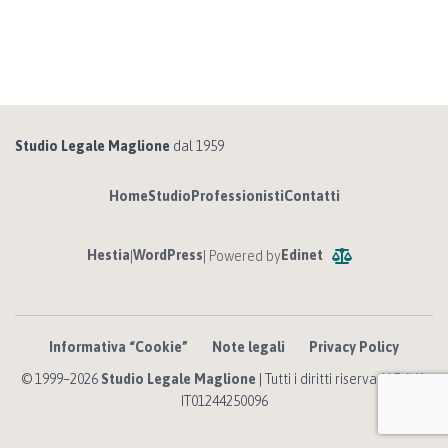
Studio Legale Maglione
dal 1959
Home
Studio
Professionisti
Contatti
Hestia
WordPress
Edinet
|
| Powered by
Informativa “Cookie”
Note legali
Privacy Policy
© 1999–2026
Studio Legale Maglione
| Tutti i diritti riservati | P. IVA
IT01244250096