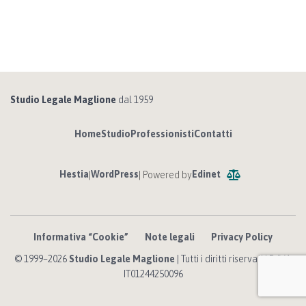
Studio Legale Maglione
dal 1959
Home
Studio
Professionisti
Contatti
Hestia
WordPress
Edinet
|
| Powered by
Informativa “Cookie”
Note legali
Privacy Policy
© 1999–2026
Studio Legale Maglione
| Tutti i diritti riservati | P. IVA
IT01244250096