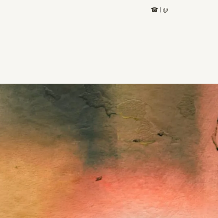
☎
|
@