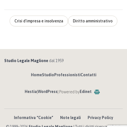
Crisi d’impresa e insolvenza
Diritto amministrativo
Studio Legale Maglione
dal 1959
Home
Studio
Professionisti
Contatti
Hestia
WordPress
Edinet
|
| Powered by
Informativa “Cookie”
Note legali
Privacy Policy
© 1999–2026
Studio Legale Maglione
| Tutti i diritti riservati | P. IVA