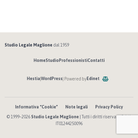
Studio Legale Maglione
dal 1959
Home
Studio
Professionisti
Contatti
Hestia
WordPress
Edinet
|
| Powered by
Informativa “Cookie”
Note legali
Privacy Policy
© 1999–2026
Studio Legale Maglione
| Tutti i diritti riservati | P. IVA
IT01244250096